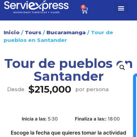
0
$
0
Paq. turísti
Sobre nosotr
Inicio
/
Tours
/
Bucaramanga
/ Tour de
pueblos en Santander
Tour de pueblos en
Santander
$
215,000
Desde
por persona
Inicia a las
5:30
Finaliza a las:
18:00
Escoge la fecha que quieres tomar la actividad