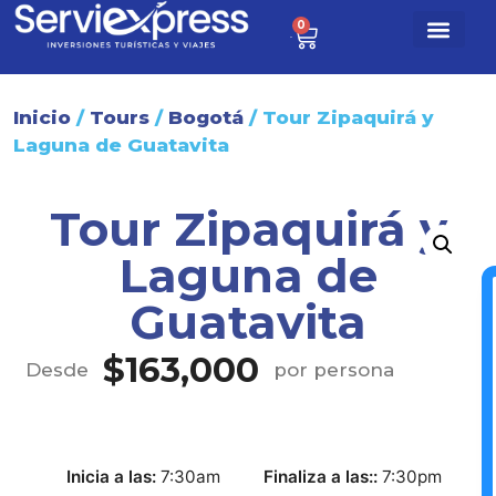
0
$
0
Paq. turísti
Sobre nosotr
Inicio
/
Tours
/
Bogotá
/ Tour Zipaquirá y
Laguna de Guatavita
Tour Zipaquirá y
Laguna de
Guatavita
$
163,000
Desde
por persona
Inicia a las
7:30am
Finaliza a las:
7:30pm