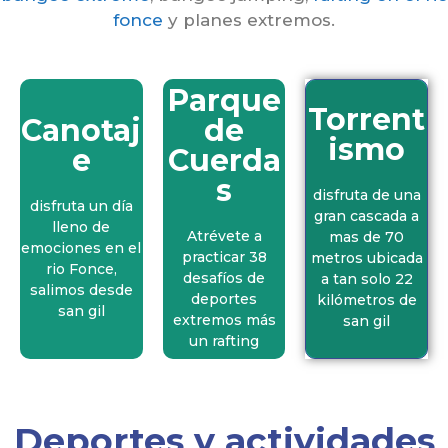
otaj
afio
Torr
e
fonce
y planes extremos.
s
enti
Rio
extr
smo
Fon
emo
en
ce
Parque
s
san
Torrent
mas
gil
Canotaj
de
3.9 (48
rafti
ismo
opinio
e
Cuerda
ng
4.2 (30
nes) -
opinio
s
⏱ 7
disfruta de una
4.1 (7
nes) -
disfruta un día
horas -
gran cascada a
opinio
⏱ 6
lleno de
🤷‍♀️
Atrévete a
mas de 70
nes) -
horas -
emociones en el
Españ
practicar 38
metros ubicada
⏱ 7
🤷‍♀️
rio Fonce,
ol- 🚍
desafíos de
a tan solo 22
horas -
Españ
salimos desde
Transp
deportes
kilómetros de
🤷‍♀️
ol- 🚤
san gil
orte y
extremos más
san gil
Españ
Maríti
🚤
un rafting
ol - 🚤
mo
maríti
Maríti
mo
mo
Ver
opciones
Deportes y actividades
Ver
Ver
opciones