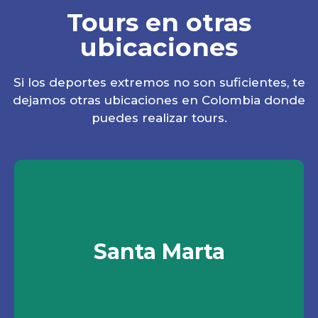
Tours en otras
ubicaciones
Si los deportes extremos no son suficientes, te
dejamos otras ubicaciones en Colombia donde
puedes realizar tours.
Tours Santa Marta
Santa Marta
27 tours desde $70.000
Ver opciones