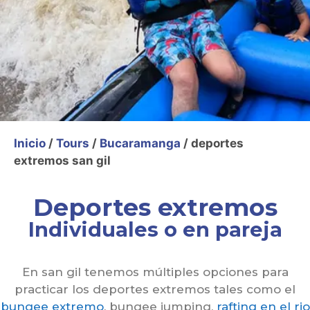
Inicio
/
Tours
/
Bucaramanga
/ deportes
extremos san gil
Deportes extremos
Individuales o en pareja
En san gil tenemos múltiples opciones para
38
practicar los deportes extremos tales como el
Can
des
bungee extremo
, bungee jumping,
rafting en el rio