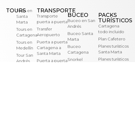
TOURS
TRANSPORTE
Tours en
BUCEO
PACKS
Transporte
Santa
TURÍSTICOS
Buceo en San
puerta a puerta
Marta
Cartagena
Andrés
Transfer
Tours en
todo incluido
Buceo Santa
Aeropuerto
Cartagena
Plan Cafetero
Marta
Puerta a puerta
Tours en
Planes turísticos
Buceo
Cartagena a
Medellín
Santa Marta
Cartagena
Santa Marta
Tour San
Planes turísticos
Snorkel
Puerta a puerta
Andrés
Bogotá
Cartagena
Cartagena a
Eje
Barranquilla
Planes turísticos
Curso
Cafetero
Medellín
Advanced PADI
Puerta a puerta
Turismo
Barranquilla a
Santa Marta
NUESTRAS REDES SOCIALES
Instagram
Facebook
Politica de Cookies
Politicas de Privacidad