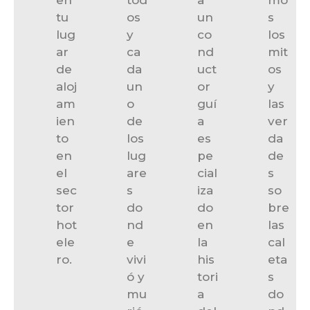
en
tod
a
mo
tu
os
un
s
lug
y
co
los
ar
ca
nd
mit
de
da
uct
os
aloj
un
or
y
am
o
guí
las
ien
de
a
ver
to
los
es
da
en
lug
pe
de
el
are
cial
s
sec
s
iza
so
tor
do
do
bre
hot
nd
en
las
ele
e
la
cal
ro.
vivi
his
eta
ó y
tori
s
mu
a
do