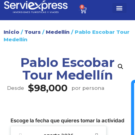
0
$
0
Paq. turísti
Sobre nosotr
Inicio
/
Tours
/
Medellín
/ Pablo Escobar Tour
Medellín
Pablo Escobar
Tour Medellín
$
98,000
Desde
por persona
Escoge la fecha que quieres tomar la actividad