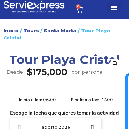
0
$
0
Paq. turísti
Sobre nosotr
Inicio
/
Tours
/
Santa Marta
/ Tour Playa
Cristal
Tour Playa Cristal
$
175,000
Desde
por persona
Inicia a las
06:00
Finaliza a las:
17:00
Escoge la fecha que quieres tomar la actividad
agosto
2026