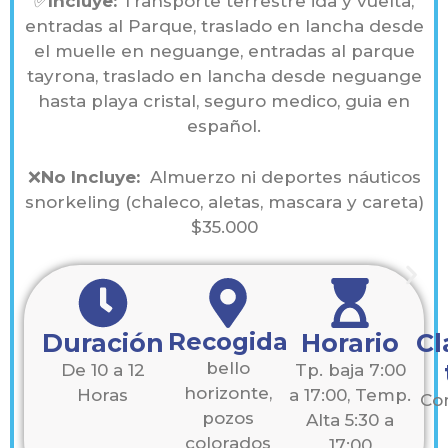
✅
Incluye:
Transporte terrestre ida y vuelta,
entradas al Parque, traslado en lancha desde
el muelle en neguange, entradas al parque
tayrona, traslado en lancha desde neguange
hasta playa cristal, seguro medico, guia en
español.
❌
No Incluye:
Almuerzo ni deportes náuticos
snorkeling (chaleco, aletas, mascara y careta)
$35.000
Recogida
Duración
Horario
Cl
bello
De 10 a 12
Tp. baja 7:00
horizonte,
Horas
a 17:00, Temp.
Co
pozos
Alta 5:30 a
colorados
17:00