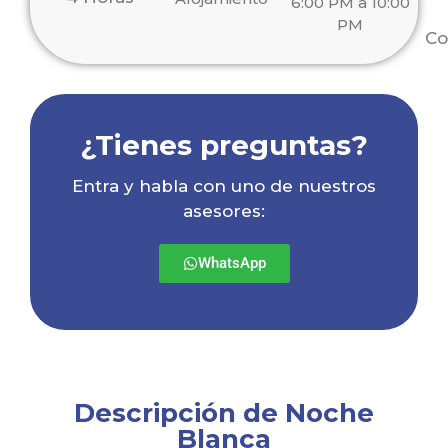
6:00 PM a 10:00
PM
Co
¿Tienes preguntas?
Entra y habla con uno de nuestros
asesores:
WhatsApp
Descripción de Noche
Blanca