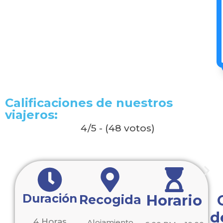
Calificaciones de nuestros
viajeros:
4/5 - (48 votos)
Duración
Horario
Recogida
d
4 Horas
Alojamiento