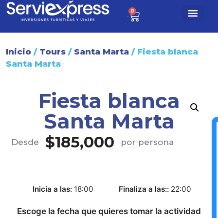
0
$
0
Paq. turísti
Sobre nosotr
Inicio
/
Tours
/
Santa Marta
/ Fiesta blanca
Santa Marta
Fiesta blanca
Santa Marta
$
185,000
Desde
por persona
Inicia a las
18:00
Finaliza a las:
22:00
Escoge la fecha que quieres tomar la actividad