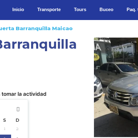
Inicio
Transporte
Tours
Buceo
Paq. 
uerta Barranquilla Maicao
Barranquilla
 tomar la actividad
S
D
1
2