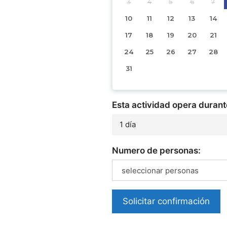
3
4
5
6
7
10
11
12
13
14
17
18
19
20
21
24
25
26
27
28
31
Esta actividad opera durant
1 día
Numero de personas:
seleccionar personas
Solicitar confirmación