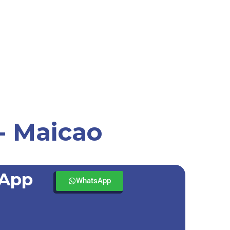
 - Maicao
sApp
WhatsApp