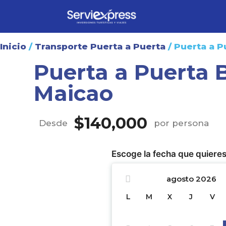
Inicio
/
Transporte Puerta a Puerta
/ Puerta a P
Puerta a Puerta 
Maicao
$
140,000
Desde
por persona
Escoge la fecha que quieres
agosto
2026
L
M
X
J
V