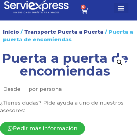
0
$
0
Paq. turísti
Sobre nosotr
Inicio
/
Transporte Puerta a Puerta
/ Puerta a
puerta de encomiendas
Puerta a puerta de
encomiendas
Desde
por persona
¿Tienes dudas? Pide ayuda a uno de nuestros
asesores:
Pedir más información