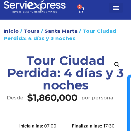
0
$
0
Paq. turísti
Sobre nosotr
Inicio
/
Tours
/
Santa Marta
/ Tour Ciudad
Perdida: 4 días y 3 noches
Tour Ciudad
Perdida: 4 días y 3
noches
$
1,860,000
Desde
por persona
Inicia a las
07:00
Finaliza a las:
17:30