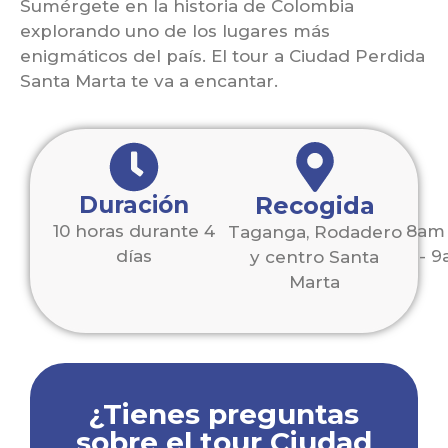
Sumérgete en la historia de Colombia
explorando uno de los lugares más
enigmáticos del país. El tour a Ciudad Perdida
Santa Marta te va a encantar.
Duración
Recogida
10 horas durante 4
8am 
Taganga, Rodadero
días
- 
y centro Santa
Marta
¿Tienes preguntas
sobre el tour Ciudad