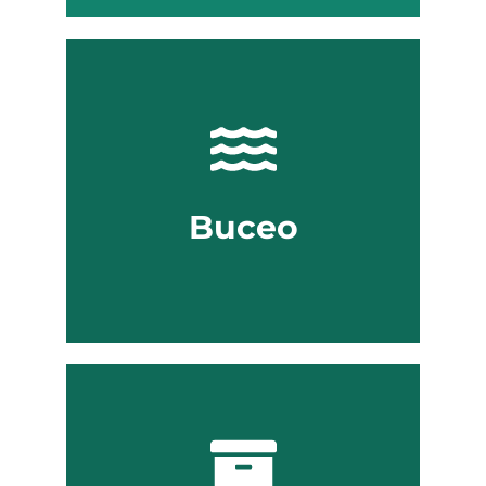
Buceo en Colombia
Practica buceo en las mejores
costas de Colombia y descubre las
profundidades del Caribe, sin
importar tu formación previa.
Buceo
Ver opciones
Paquetes turísticos
No te compliques, si deseas un