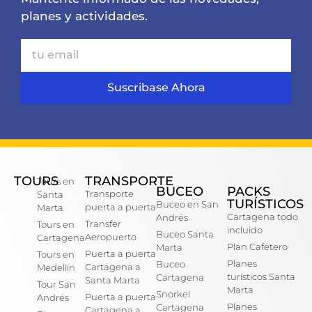
planes y actividades.
Suscribase Ahora
TOURS
TRANSPORTE
Tours en
BUCEO
PACKS
Transporte
Santa
TURÍSTICOS
Buceo en San
puerta a puerta
Marta
Cartagena todo
Andrés
Transfer
Tours en
incluido
Buceo Santa
Aeropuerto
Cartagena
Plan Cafetero
Marta
Puerta a puerta
Tours en
Planes
Buceo
Cartagena a
Medellín
turísticos Santa
Cartagena
Santa Marta
Tour San
Marta
Snorkel
Puerta a puerta
Andrés
Planes
Cartagena
Cartagena a