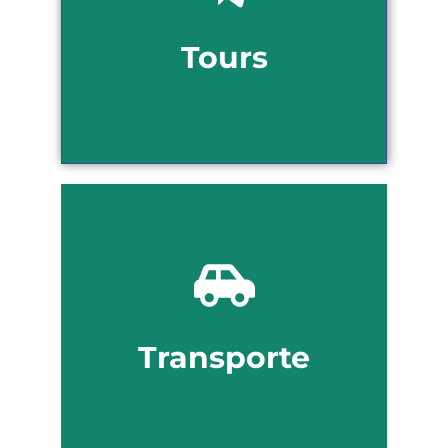
turísticos y disfruta de un país
llenos de vida
Tours
Ver opciones
Transporte puerta a
puerta
Muévete por Colombia con nuestro
transporte puerta a puerta.
Transporte
Ver opciones