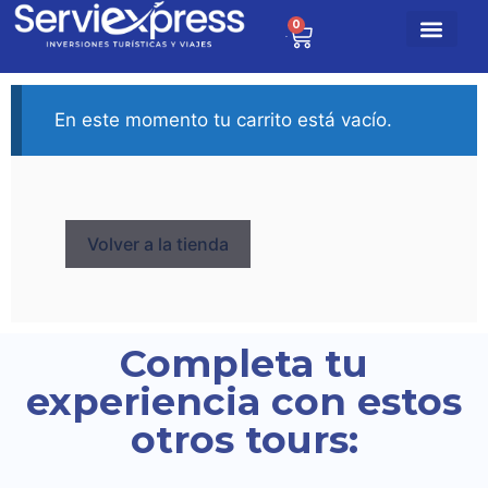
0
$
0
En este momento tu carrito está vacío.
Volver a la tienda
Completa tu
experiencia con estos
otros tours: