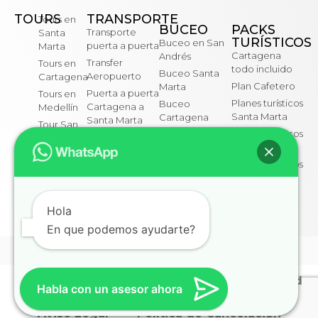
TOURS
TRANSPORTE
Tours en
BUCEO
PACKS
Transporte
Santa
TURÍSTICOS
Buceo en San
puerta a puerta
Marta
Cartagena
Andrés
Transfer
Tours en
todo incluido
Buceo Santa
Aeropuerto
Cartagena
Plan Cafetero
Marta
Puerta a puerta
Tours en
Planes turísticos
Buceo
Cartagena a
Medellín
Santa Marta
Cartagena
Santa Marta
Tour San
Planes turísticos
Snorkel
Puerta a puerta
Andrés
Bogotá
Cartagena
Cartagena a
Eje
Barranquilla
Planes turísticos
Curso
Cafetero
Medellín
Advanced PADI
Puerta a puerta
Turismo
Barranquilla a
Santa Marta
Hola
En que podemos ayudarte?
NUESTRAS REDES SOCIALES
Instagram
Facebook
Politica de Cookies
Politicas de Privacidad
Habla con un asesor ahora
Aviso Legal
Política de Cancelación