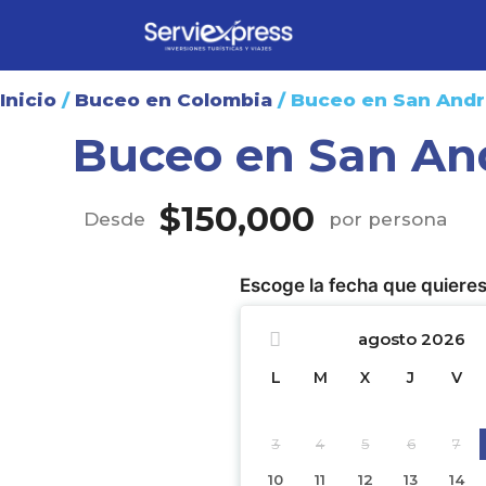
Inicio
/
Buceo en Colombia
/ Buceo en San And
Buceo en San An
$
150,000
Desde
por persona
Escoge la fecha que quieres
agosto
2026
L
M
X
J
V
3
4
5
6
7
10
11
12
13
14