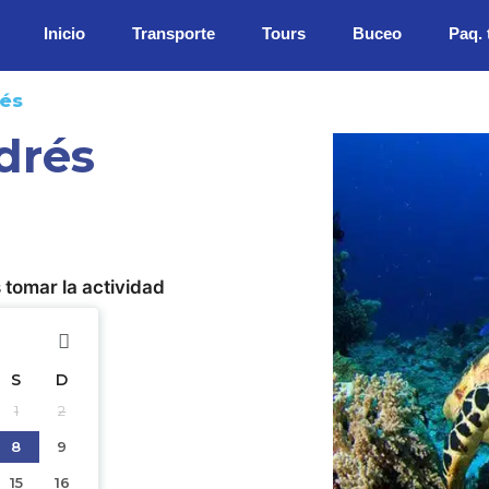
Inicio
Transporte
Tours
Buceo
Paq. 
rés
drés
 tomar la actividad
S
D
1
2
8
9
15
16