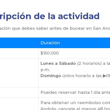
ipción de la actividad
ción que debes saber antes de bucear en San And
Duración
$150.000
Lunes a Sábado
(2 horarios) a l
p.m.
Domingo
único horario a las
▶
0
Puedes reservar hasta 1 día antes
Para obtener un reembolso com
Andrés, cancele al menos 48 hor