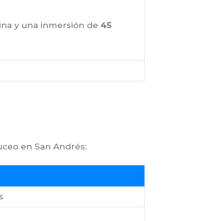
cina y una inmersión de
45
buceo en San Andrés:
s