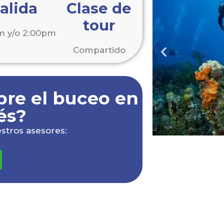
alida
Clase de
tour
m y/o 2:00pm
Compartido
bre el buceo en
és?
stros asesores: