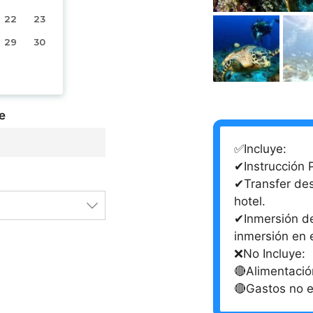
22
23
29
30
e
✅Incluye:
✔Instrucción P
✔Transfer des
hotel.
✔Inmersión de
inmersión en 
❌No Incluye:
🔴Alimentació
🔴Gastos no e