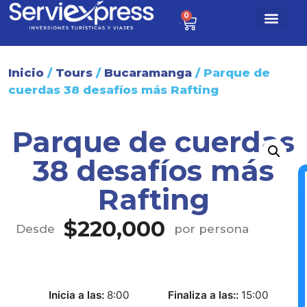
0
$
0
Paq. turísti
Sobre nosotr
Inicio
/
Tours
/
Bucaramanga
/ Parque de
cuerdas 38 desafíos más Rafting
Parque de cuerdas
38 desafíos más
Rafting
$
220,000
Desde
por persona
Inicia a las
8:00
Finaliza a las:
15:00