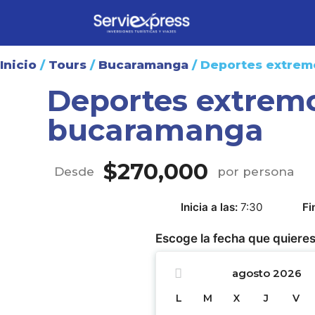
Inicio
/
Tours
/
Bucaramanga
/ Deportes extre
Deportes extrem
bucaramanga
$
270,000
Desde
por persona
Inicia a las
7:30
Fi
Escoge la fecha que quieres
agosto
2026
L
M
X
J
V