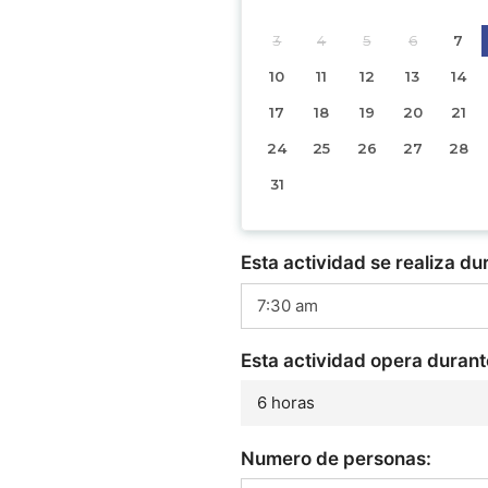
3
4
5
6
7
10
11
12
13
14
17
18
19
20
21
24
25
26
27
28
31
Esta actividad se realiza du
Esta actividad opera durant
6 horas
Numero de personas: