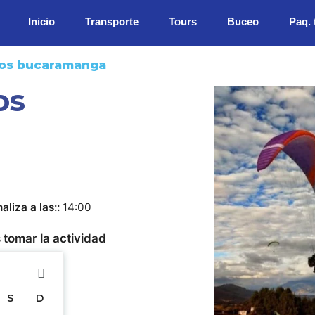
Inicio
Transporte
Tours
Buceo
Paq. 
mos bucaramanga
os
naliza a las:
14:00
 tomar la actividad
S
D