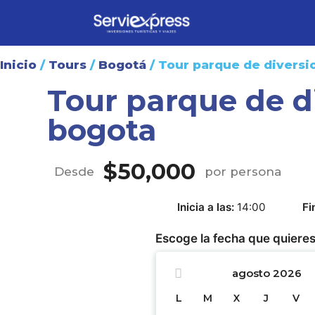
Inicio
/
Tours
/
Bogotá
/ Tour parque de diversi
Tour parque de d
bogota
$
50,000
Desde
por persona
Inicia a las
14:00
Fi
Escoge la fecha que quieres
agosto
2026
L
M
X
J
V