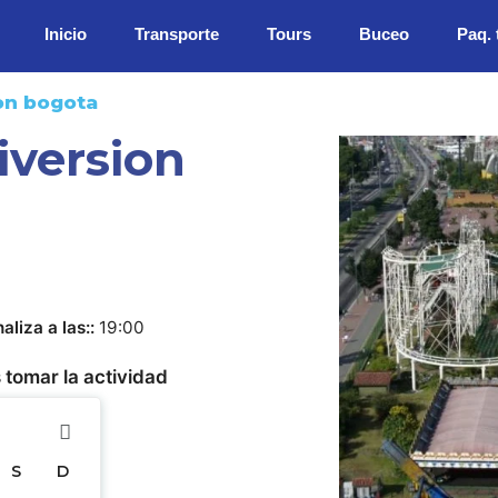
Inicio
Transporte
Tours
Buceo
Paq. 
on bogota
iversion
naliza a las:
19:00
 tomar la actividad
S
D