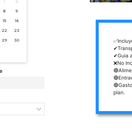
1
2
8
9
15
16
22
23
29
30
✅Incluy
✔Transp
✔Guia 
❌No Inc
🔴Alime
e
🔴Entra
🔴Gasto
plan.