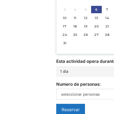
3
4
5
6
7
10
11
12
13
14
17
18
19
20
21
24
25
26
27
28
31
Esta actividad opera durant
1 día
Numero de personas:
seleccionar personas
Reservar