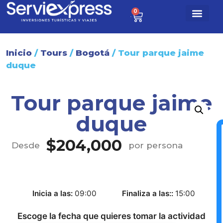
0
$
0
Paq. turísti
Sobre nosotr
Inicio
/
Tours
/
Bogotá
/ Tour parque jaime
duque
Tour parque jaime
duque
$
204,000
Desde
por persona
Inicia a las
09:00
Finaliza a las:
15:00
Escoge la fecha que quieres tomar la actividad