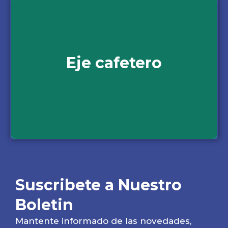
Tours por el eje cafetero
Eje cafetero
13 tours desde $110.000
Ver opciones
Suscribete a Nuestro
Boletin
Mantente informado de las novedades,