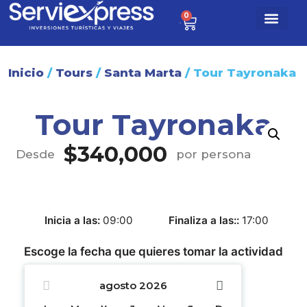
0
$
0
Paq. turísti
Sobre nosotr
Inicio
/
Tours
/
Santa Marta
/ Tour Tayronaka
Tour Tayronaka
$
340,000
Desde
por persona
Inicia a las
09:00
Finaliza a las:
17:00
Escoge la fecha que quieres tomar la actividad
agosto
2026