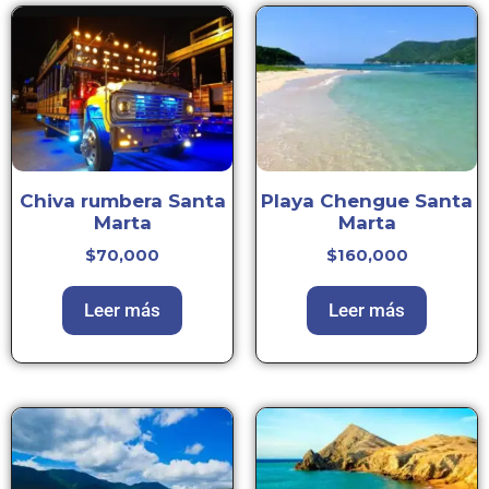
Chiva rumbera Santa
Playa Chengue Santa
Marta
Marta
$
70,000
$
160,000
Leer más
Leer más