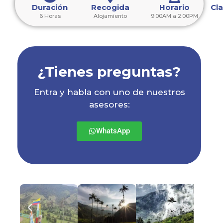
Duración
Recogida
Horario
Cl
6 Horas
Alojamiento
9:00AM a 2:00PM
¿Tienes preguntas?
Entra y habla con uno de nuestros
asesores:
WhatsApp