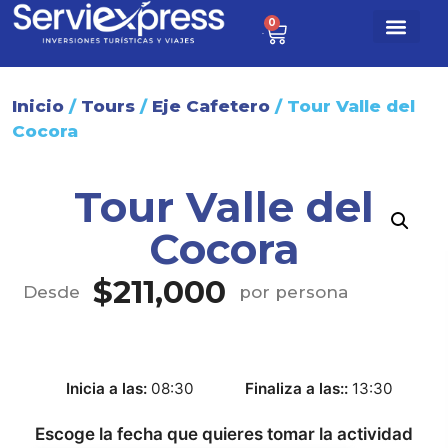
0
$
0
Paq. turísti
Sobre nosotr
Inicio
/
Tours
/
Eje Cafetero
/ Tour Valle del
Cocora
Tour Valle del
Cocora
$
211,000
Desde
por persona
Inicia a las
08:30
Finaliza a las:
13:30
Escoge la fecha que quieres tomar la actividad