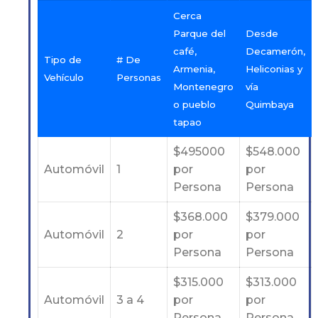
Cerca
Parque del
Desde
café,
Decamerón,
Tipo de
# De
Armenia,
Heliconias y
Vehículo
Personas
Montenegro
vía
o pueblo
Quimbaya
tapao
$495000
$548.000
Automóvil
1
por
por
Persona
Persona
$368.000
$379.000
Automóvil
2
por
por
Persona
Persona
$315.000
$313.000
Automóvil
3 a 4
por
por
Persona
Persona