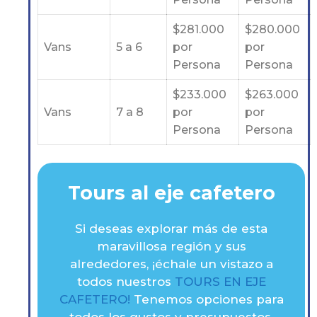
$281.000
$280.000
Vans
5 a 6
por
por
Persona
Persona
$233.000
$263.000
Vans
7 a 8
por
por
Persona
Persona
Tours al eje cafetero
Si deseas explorar más de esta
maravillosa región y sus
alrededores, ¡échale un vistazo a
todos nuestros
TOURS EN EJE
CAFETERO!
Tenemos opciones para