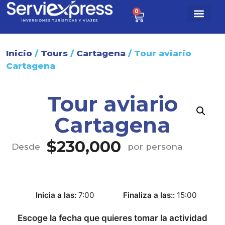
0
$
0
Paq. turísti
Sobre nosotr
Inicio
/
Tours
/
Cartagena
/ Tour aviario
Cartagena
Tour aviario
Cartagena
$
230,000
Desde
por persona
Inicia a las
7:00
Finaliza a las:
15:00
Escoge la fecha que quieres tomar la actividad