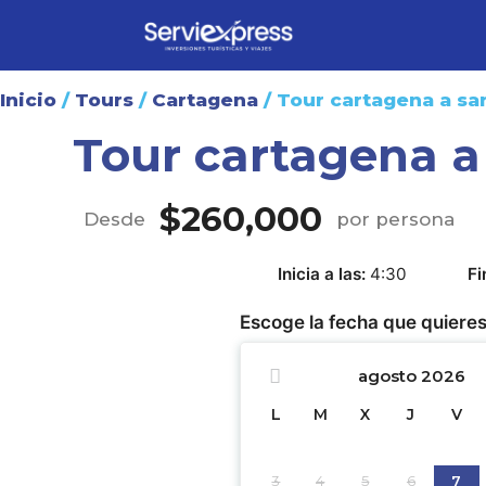
Inicio
/
Tours
/
Cartagena
/ Tour cartagena a sa
Tour cartagena a
$
260,000
Desde
por persona
Inicia a las
4:30
Fi
Escoge la fecha que quieres
agosto
2026
L
M
X
J
V
3
4
5
6
7