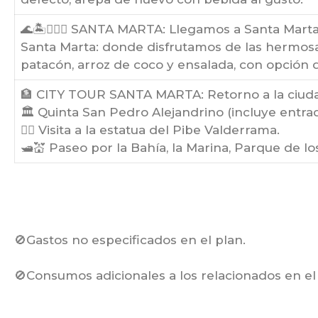
🌊🏝🏊‍♀️⛵ SANTA MARTA: Llegamos a Santa Mart
Santa Marta: donde disfrutamos de las hermosas
patacón, arroz de coco y ensalada, con opción d
🏦 CITY TOUR SANTA MARTA: Retorno a la ciudad
🏛️ Quinta San Pedro Alejandrino (incluye entrad
🤹‍♂️ Visita a la estatua del Pibe Valderrama.
🛥️💒 Paseo por la Bahía, la Marina, Parque de los
🚫Gastos no especificados en el plan.
🚫Consumos adicionales a los relacionados en el 