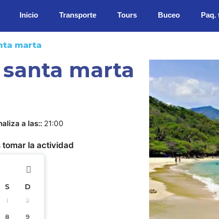
Inicio
Transporte
Tours
Buceo
Paq. 
nta marta
 santa marta
naliza a las:
21:00
 tomar la actividad
S
D
1
2
8
9