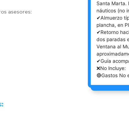
Santa Marta. 
náuticos (no i
os asesores:
✔Almuerzo típ
plancha, en P
✔Retorno haci
dos paradas e
Ventana al Mu
aproximadame
✔Guía acompa
❌No Incluye:
🔴Gastos No e
: