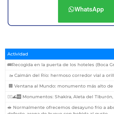
WhatsApp
Actividad
🚌Recogida en la puerta de los hoteles (Boca Gr
🚤 Caimán del Río: hermoso corredor vial a oril
🏢 Ventana al Mundo: monumento más alto de 
🧝‍♀️🌊🆎 Monumentos: Shakira, Aleta del Tiburón,
🥪 Normalmente ofrecemos desayuno frio a abord
defecto, arepa de huevo con bebida al gusto.