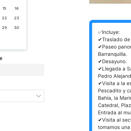
15
16
22
23
29
30
✅Incluye:
✔Traslado de 
✔Paseo panor
Barranquilla.
e
✔Desayuno.
✔Llegada a Sa
Pedro Alejandr
✔Visita a la e
Pescadito y c
Bahía, la Mari
Catedral, Plaz
Entrada al mu
✔Visita al se
tomamos una 