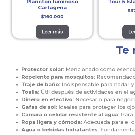
Plancton luminoso
Tour 5 Isl
Cartagena
$
3
$
160,000
Leer más
Le
Te
Protector solar
: Mencionado como esencial
Repelente para mosquitos
: Recomendado d
Traje de baño
: Indispensable para nadar y 
Toalla
: Útil después de actividades en el a
Dinero en efectivo
: Necesario para negoc
Gafas de sol
: Ideales para proteger los ojo
Cámara o celular resistente al agua
: Para
Ropa ligera y cómoda
: Adecuada para el c
Agua o bebidas hidratantes
: Fundamental