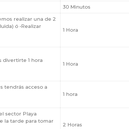
30 Minutos
emos realizar una de 2
luida) ó •Realizar
1 Hora
divertirte 1 hora
1 Hora
es tendrás acceso a
1 hora
el sector Playa
e la tarde para tomar
2 Horas