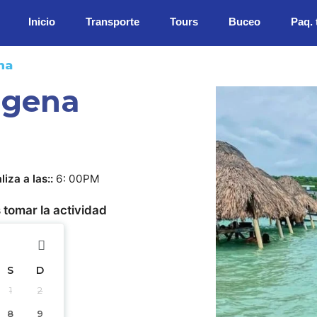
Inicio
Transporte
Tours
Buceo
Paq. 
na
tagena
liza a las:
6: 00PM
 tomar la actividad
S
D
1
2
8
9