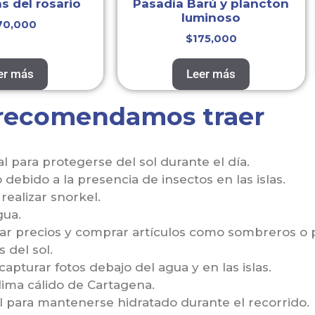
as del rosario
Pasadía Barú y plancton
luminoso
70,000
$
175,000
er más
Leer más
 recomendamos traer
 para protegerse del sol durante el día.
ebido a la presencia de insectos en las islas.
realizar snorkel.
gua.
iar precios y comprar artículos como sombreros o p
s del sol.
 capturar fotos debajo del agua y en las islas.
lima cálido de Cartagena.
 para mantenerse hidratado durante el recorrido.