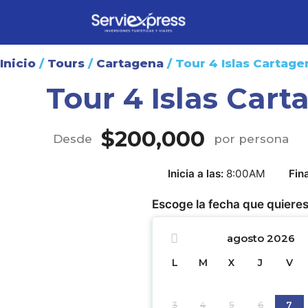
Inicio
/
Tours
/
Cartagena
/ Tour 4 Islas Cartage
Tour 4 Islas Car
$
200,000
Desde
por persona
Inicia a las
8:00AM
Fina
Escoge la fecha que quieres
agosto
2026
L
M
X
J
V
3
4
5
6
7