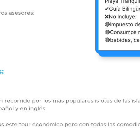
Playa Tranqui
✔Guía Bilingü
os asesores:
❌No Incluye:
🔴Impuesto de
🔴Consumos no
🔴bebidas, ca
:
 recorrido por los más populares islotes de las isla
pañol y en inglés.
os este tour económico pero con todas las comodi