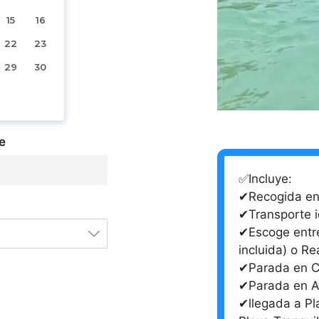
15
16
22
23
29
30
e
✅Incluye:
✔Recogida en 
✔Transporte i
✔Escoge entre
incluida) o Re
✔Parada en C
✔Parada en A
✔llegada a Pl