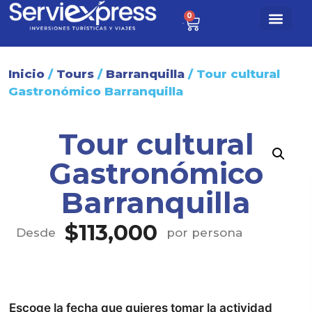
0
$
0
Paq. turísti
Sobre nosotr
Inicio
/
Tours
/
Barranquilla
/ Tour cultural
Gastronómico Barranquilla
Tour cultural
Gastronómico
Barranquilla
$
113,000
Desde
por persona
Escoge la fecha que quieres tomar la actividad