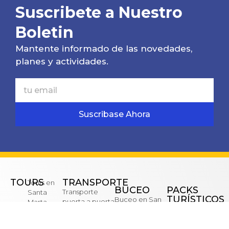
Suscribete a Nuestro
Boletin
Mantente informado de las novedades,
planes y actividades.
Suscribase Ahora
TOURS
TRANSPORTE
Tours en
BUCEO
PACKS
Transporte
Santa
TURÍSTICOS
Buceo en San
puerta a puerta
Marta
Cartagena
Andrés
Transfer
Tours en
todo incluido
Buceo Santa
Aeropuerto
Cartagena